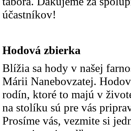
tábora. Ďakujeme za spolup
účastníkov!
Hodová zbierka
Blížia sa hody v našej farno
Márii Nanebovzatej. Hodovú
rodín, ktoré to majú v živo
na stolíku sú pre vás pripra
Prosíme vás, vezmite si jed