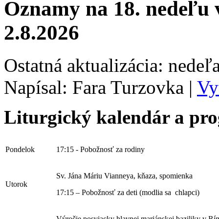
Oznamy na 18. nedeľu 
2.8.2026
Ostatná aktualizácia: nedeľ
Napísal: Fara Turzovka
|
Vy
Liturgický kalendár a p
Pondelok
17:15 - Pobožnosť za rodiny
Sv. Jána Máriu Vianneya, kňaza, spomienka
Utorok
17:15 – Pobožnosť za deti (modlia sa chlapci)
Výročie posviacky hlavnej mariánskej baziliky v R