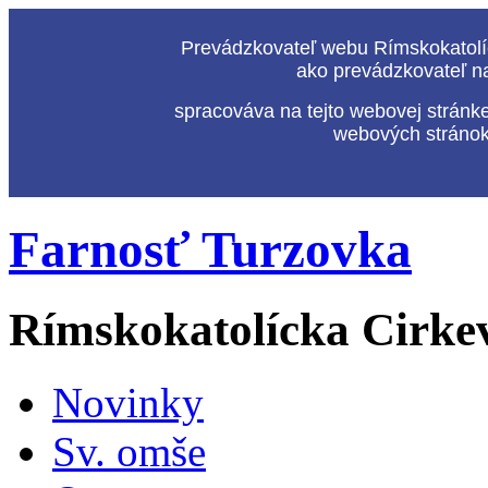
Prevádzkovateľ webu Rímskokatolíc
ako prevádzkovateľ n
spracováva na tejto webovej stránk
webových stránok,
Farnosť Turzovka
Rímskokatolícka Cirke
Novinky
Sv. omše