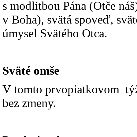
s modlitbou Pána (Otče náš
v Boha), svätá spoveď, svät
úmysel Svätého Otca.
Sväté omše
V tomto prvopiatkovom týžd
bez zmeny.