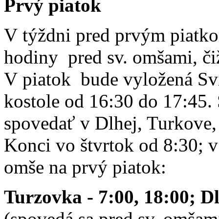
Prvý piatok
V týždni pred prvým piatko
hodiny pred sv. omšami, čiž
V piatok bude vyložená Svi
kostole od 16:30 do 17:45.
spovedať v Dlhej, Turkove
Konci vo štvrtok od 8:30; 
omše na prvý piatok:
Turzovka - 7:00, 18:00;
Dl
(spovedá sa pred sv. omšami