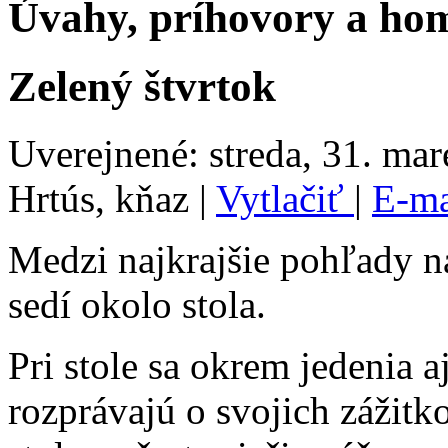
Úvahy, príhovory a homí
Zelený štvrtok
Uverejnené: streda, 31. ma
Hrtús, kňaz
|
Vytlačiť
|
E-m
Medzi najkrajšie pohľady na
sedí okolo stola.
Pri stole sa okrem jedenia a
rozprávajú o svojich zážitko