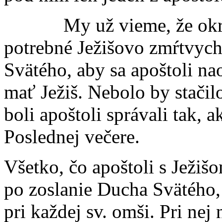
My už vieme, že okrem 
potrebné Ježišovo zmŕtvych
Svätého, aby sa apoštoli nao
mať Ježiš. Nebolo by stačilo
boli apoštoli správali tak, a
Poslednej večere.
Všetko, čo apoštoli s Ježiš
po zoslanie Ducha Svätého
pri každej sv. omši. Pri nej 