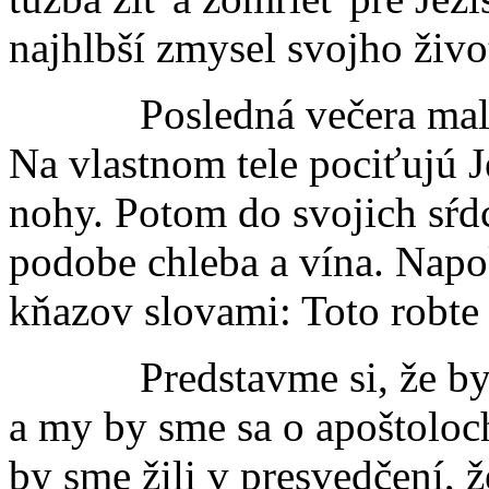
najhlbší zmysel svojho živo
Posledná večera mala by
Na vlastnom tele pociťujú 
nohy. Potom do svojich sŕdc
podobe chleba a vína. Napo
kňazov slovami: Toto robte
Predstavme si, že by tou
a my by sme sa o apoštoloch
by sme žili v presvedčení, ž