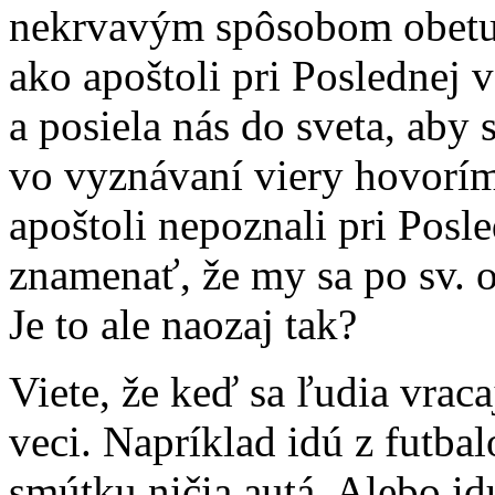
nekrvavým spôsobom obetuj
ako apoštoli pri Poslednej
a posiela nás do sveta, aby
vo vyznávaní viery hovoríme
apoštoli nepoznali pri Posl
znamenať, že my sa po sv. o
Je to ale naozaj tak?
Viete, že keď sa ľudia vraca
veci. Napríklad idú z futba
smútku ničia autá. Alebo id