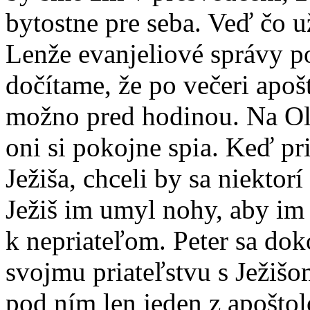
bytostne pre seba. Veď čo u
Lenže evanjeliové správy po
dočítame, že po večeri apošt
možno pred hodinou. Na Oli
oni si pokojne spia. Keď pr
Ježiša, chceli by sa niektor
Ježiš im umyl nohy, aby im 
k nepriateľom. Peter sa dok
svojmu priateľstvu s Ježišom
pod ním len jeden z apoštol