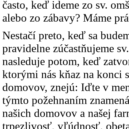
často, keď ideme zo sv. omše
alebo zo zábavy? Máme práv
Nestačí preto, keď sa budem
pravidelne zúčastňujeme sv.
nasleduje potom, keď zatvo
ktorými nás kňaz na konci s
domovov, znejú: Iďte v me
týmto požehnaním znamená 
našich domovov a našej farn
trpezlivosť, vľúdnosť, obet