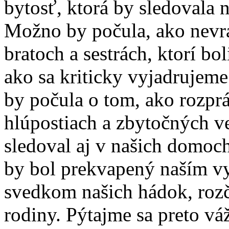
bytosť, ktorá by sledovala 
Možno by počula, ako nevra
bratoch a sestrách, ktorí bo
ako sa kriticky vyjadrujeme
by počula o tom, ako rozpr
hlúpostiach a zbytočných v
sledoval aj v našich domoch
by bol prekvapený naším v
svedkom našich hádok, rozč
rodiny. Pýtajme sa preto v