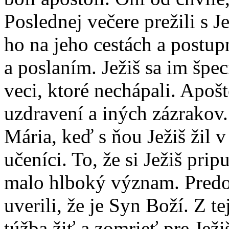
Poslednej večere prežili s J
ho na jeho cestách a postu
a poslaním. Ježiš sa im špe
veci, ktoré nechápali. Apo
uzdravení a iných zázrakov
Mária, keď s ňou Ježiš žil v
učeníci. To, že si Ježiš prip
malo hlboký význam. Predo
uverili, že je Syn Boží. Z 
túžba žiť a zomrieť pre Ježi