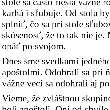
stole sa často riešia vážne 
karhá i sľubuje. Od stola 
splniť, čo sa pri stole sľu
skúsenosť, že to tak nie je. 
opäť po svojom.
Dnes sme svedkami jedného 
apoštolmi. Odohrali sa pri
vážne veci sa odohrali aj p
Vieme, že zvláštnou skupino
boli apoštoli. Oni od chvíle