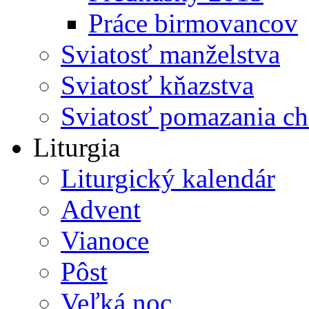
Práce birmovancov
Sviatosť manželstva
Sviatosť kňazstva
Sviatosť pomazania c
Liturgia
Liturgický kalendár
Advent
Vianoce
Pôst
Veľká noc