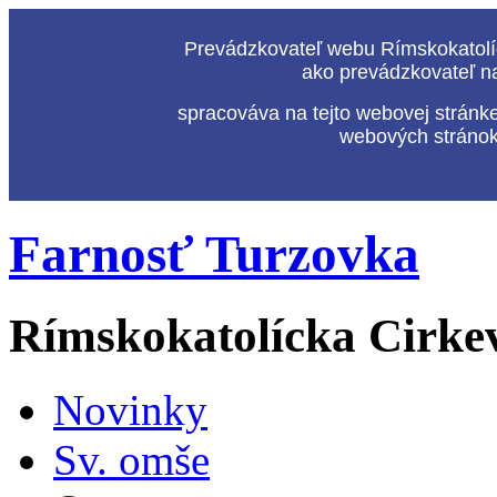
Prevádzkovateľ webu Rímskokatolíc
ako prevádzkovateľ n
spracováva na tejto webovej stránk
webových stránok,
Farnosť Turzovka
Rímskokatolícka Cirke
Novinky
Sv. omše