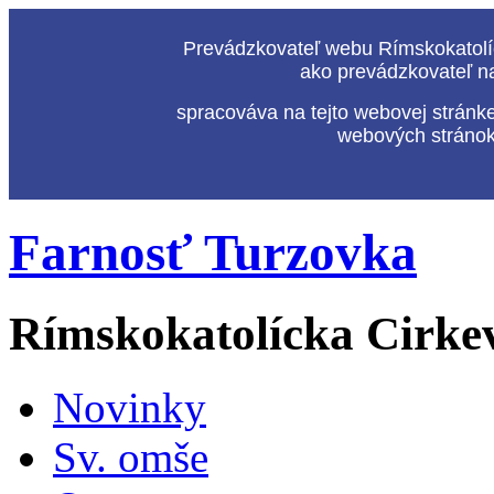
Prevádzkovateľ webu Rímskokatolíc
ako prevádzkovateľ n
spracováva na tejto webovej stránk
webových stránok,
Farnosť Turzovka
Rímskokatolícka Cirke
Novinky
Sv. omše