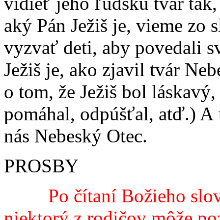
vidieť jeho ľudskú tvár tak, 
aký Pán Ježiš je, vieme zo 
vyzvať deti, aby povedali s
Ježiš je, ako zjavil tvár 
o tom, že Ježiš bol láskavý,
pomáhal, odpúšťal, atď.) A 
nás Nebeský Otec.
PROSBY
Po čítaní Božieho slov
niektorý z rodičov môže po