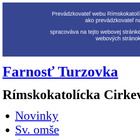
Prevádzkovateľ webu Rímskokatolíc
ako prevádzkovateľ n
spracováva na tejto webovej stránk
webových stránok,
Farnosť Turzovka
Rímskokatolícka Cirke
Novinky
Sv. omše