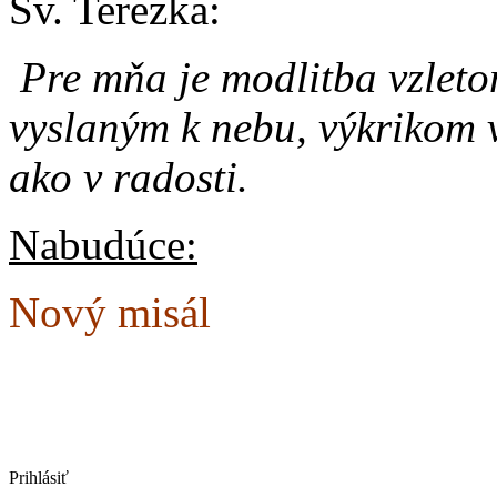
Sv. Terezka:
Pre mňa je modlitba vzlet
vyslaným k nebu, výkrikom v
ako v radosti.
Nabudúce:
Nový misál
Prihlásiť