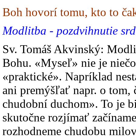
Boh hovorí tomu, kto to ča
Modlitba - pozdvihnutie sr
Sv. Tomáš Akvinský: Modlit
Bohu. «Myseľ» nie je niečo 
«praktické». Napríklad nesta
ani premýšľať napr. o tom,
chudobní duchom». To je bib
skutočne rozjímať začíname
rozhodneme chudobu milovať