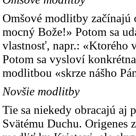
Omšové modlitby začínajú 
mocný Bože!» Potom sa udáv
vlastnosť, napr.: «Ktorého 
Potom sa vysloví konkrétna,
modlitbou «skrze nášho Pána
Novšie modlitby
Tie sa niekedy obracajú aj 
Svätému Duchu. Origenes za