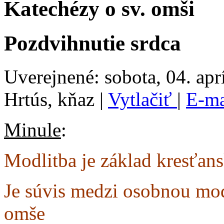
Katechézy o sv. omši
Pozdvihnutie srdca
Uverejnené: sobota, 04. apr
Hrtús, kňaz
|
Vytlačiť
|
E-m
Minule
:
Modlitba je základ kresťan
Je súvis medzi osobnou mod
omše