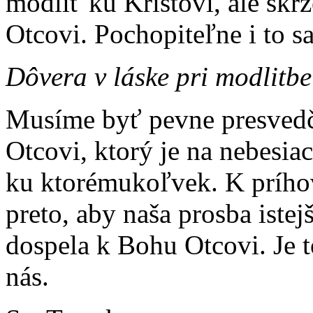
modliť ku Kristovi, ale skr
Otcovi. Pochopiteľne i to s
Dôvera v láske pri modlitbe
Musíme byť pevne presvedč
Otcovi, ktorý je na nebesia
ku ktorémukoľvek. K príhov
preto, aby naša prosba istejš
dospela k Bohu Otcovi. Je 
nás.