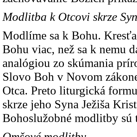
Modlitba k Otcovi skrze S
Modlíme sa k Bohu. Kresťan
Bohu viac, než sa k nemu d
analógiou zo skúmania prírod
Slovo Boh v Novom zákone
Otca. Preto liturgická form
skrze jeho Syna Je­žiša Kri
Bohoslužobné mod­litby sú 
Omšové modlitby