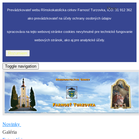
Menu
Prevádzkovateľ webu Rímskokatolícka cirkev Farnosť Turzovka, IČO: 31 912 362
ako prevádzkovateľ na účely ochrany osobných údajov
spracováva na tejto webovej stránke cookies nevyhnutné pre technické fungovanie
webových stránok, ako aj pre analytické účely.
Rozumiem
Toggle navigation
Novinky
Galéria